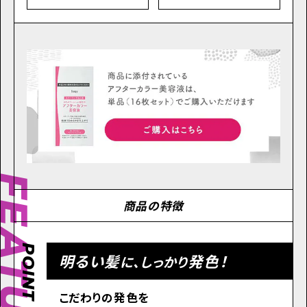
EATURES
商品の特徴
POINT
明るい髪
発色！
に、しっかり
こだわりの発色を