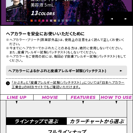
美容液 5mL
13
COLORS
ヘアカラーを安全にお使いいただくために
※ヘアカラー・ブリーチ(医薬部外品)は、使用上の注意をよく読んで正しくお使いく
ださい。
※今までにヘアカラーでかぶれたことのある方は、絶対に使用しないでください。
また、皮膚アレルギー試験(パッチテスト)もしないでください。
※ヘアカラーをご使用の前には、毎回必ず皮膚アレルギー試験(パッチテスト)をして
ください。
ヘアカラーによるかぶれと皮膚アレルギー試験(パッチテスト)
「かぶれ」と「皮膚アレルギー試験（パッチテスト）」については『日本ヘアカラー
工業会』のWEBサイトでもご確認いただけます。
LINE UP
MOVIE
FEATURES
HOW TO USE
ラインナップで選ぶ
カラーチャートから選ぶ
フルラインナップ