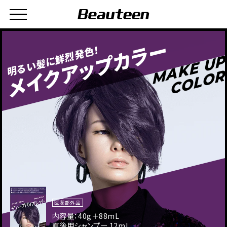
メイクアップカラー
明るい髪に鮮烈発色！
MAKE UP
COLOR
医薬部外品
内容量：40g＋88mL
直後用シャンプー 12mL