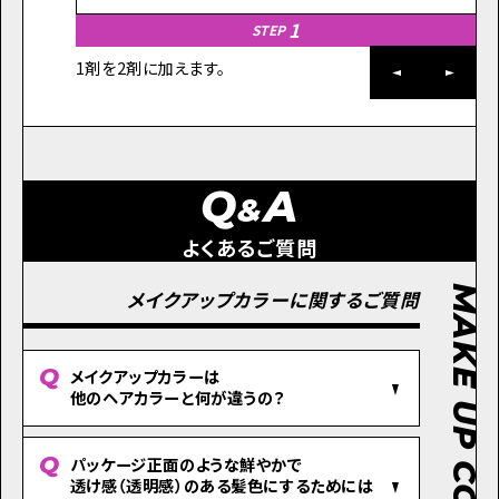
1
STEP
1剤を2剤に加えます。
キ
ま
Q
A
&
よくあるご質問
MAKE UP COLOR
メイクアップカラーに関するご質問
メイクアップカラーは
他のヘアカラーと何が違うの？
パッケージ正面のような鮮やかで
透け感（透明感）のある髪色にするためには