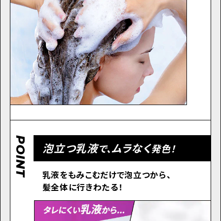
POINT
泡立つ乳液
ムラなく
で、
発色！
乳液をもみこむだけで泡立つから、
髪全体に行きわたる！