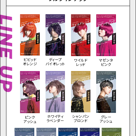
INE UP
ビビッド
ディープ
ワイルド
マゼンタ
オレンジ
バイオレット
レッド
ピンク
シャンパン
ホワイティ
グレー
ピンク
ブロンド
ラベンダー
アッシュ
アッシュ