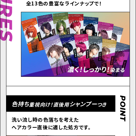
全13色の豊富なラインナップで！
POINT
色持ち
シャンプー
重視向け！直後用
つき
洗い流し時の色落ちを考えた
ヘアカラー直後に適した処方です。